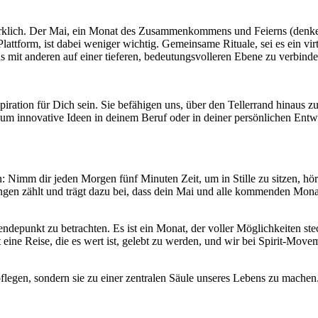
wirklich. Der Mai, ein Monat des Zusammenkommens und Feierns (denken 
 Plattform, ist dabei weniger wichtig. Gemeinsame Rituale, sei es ein 
s mit anderen auf einer tieferen, bedeutungsvolleren Ebene zu verbinde
piration für Dich sein. Sie befähigen uns, über den Tellerrand hinaus z
ren, um innovative Ideen in deinem Beruf oder in deiner persönlichen En
ten: Nimm dir jeden Morgen fünf Minuten Zeit, um in Stille zu sitzen, hö
gen zählt und trägt dazu bei, dass dein Mai und alle kommenden Monate
ndepunkt zu betrachten. Es ist ein Monat, der voller Möglichkeiten stec
st eine Reise, die es wert ist, gelebt zu werden, und wir bei Spirit-Mo
u pflegen, sondern sie zu einer zentralen Säule unseres Lebens zu mach