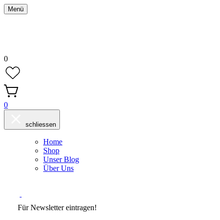
Menü
0
0
schliessen
Home
Shop
Unser Blog
Über Uns
Für Newsletter eintragen!