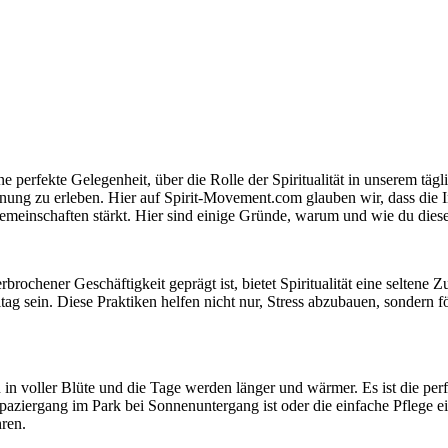
 perfekte Gelegenheit, über die Rolle der Spiritualität in unserem täg
nung zu erleben. Hier auf Spirit-Movement.com glauben wir, dass die Int
einschaften stärkt. Hier sind einige Gründe, warum und wie du diesen
chener Geschäftigkeit geprägt ist, bietet Spiritualität eine seltene Zu
ag sein. Diese Praktiken helfen nicht nur, Stress abzubauen, sondern f
n voller Blüte und die Tage werden länger und wärmer. Es ist die perfe
 Spaziergang im Park bei Sonnenuntergang ist oder die einfache Pflege 
hren.