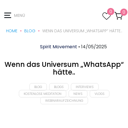
0
0
MENÜ
HOME
BLOG
WENN DAS UNIVERSUM „WHATSAPP“ HÄTTE..
Spirit Movement
• 14/05/2025
Wenn das Universum „WhatsApp“
hätte..
BLOG
BLOGS
INTERVIEWS
KOSTENLOSE MEDITATION
NEWS
VLOGS
WEBINARAUFZEICHNUNG