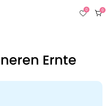
0
0
neren Ernte