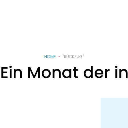
HOME
"RÜCKZUG"
Ein Monat der in