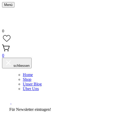
Menü
0
0
schliessen
Home
Shop
Unser Blog
Über Uns
Für Newsletter eintragen!