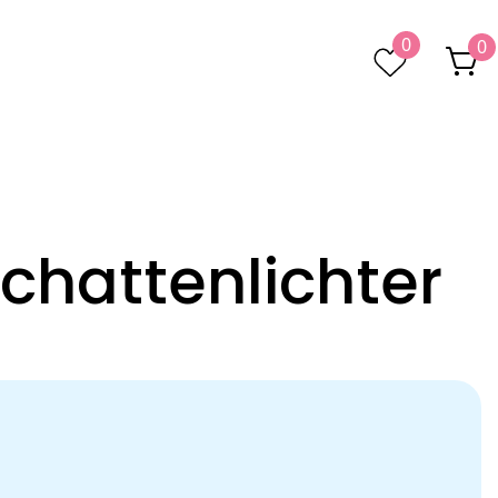
0
0
chattenlichter