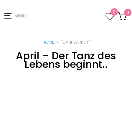
0
0
MENÜ
HOME
"DANKBARKEIT"
April – Der Tanz des
Lebens beginnt..