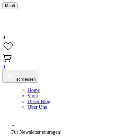
Menü
0
0
schliessen
Home
Shop
Unser Blog
Über Uns
Für Newsletter eintragen!