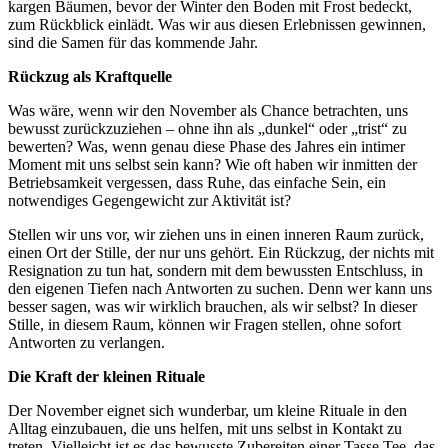
kargen Bäumen, bevor der Winter den Boden mit Frost bedeckt,
zum Rückblick einlädt. Was wir aus diesen Erlebnissen gewinnen,
sind die Samen für das kommende Jahr.
Rückzug als Kraftquelle
Was wäre, wenn wir den November als Chance betrachten, uns
bewusst zurückzuziehen – ohne ihn als „dunkel“ oder „trist“ zu
bewerten? Was, wenn genau diese Phase des Jahres ein intimer
Moment mit uns selbst sein kann? Wie oft haben wir inmitten der
Betriebsamkeit vergessen, dass Ruhe, das einfache Sein, ein
notwendiges Gegengewicht zur Aktivität ist?
Stellen wir uns vor, wir ziehen uns in einen inneren Raum zurück,
einen Ort der Stille, der nur uns gehört. Ein Rückzug, der nichts mit
Resignation zu tun hat, sondern mit dem bewussten Entschluss, in
den eigenen Tiefen nach Antworten zu suchen. Denn wer kann uns
besser sagen, was wir wirklich brauchen, als wir selbst? In dieser
Stille, in diesem Raum, können wir Fragen stellen, ohne sofort
Antworten zu verlangen.
Die Kraft der kleinen Rituale
Der November eignet sich wunderbar, um kleine Rituale in den
Alltag einzubauen, die uns helfen, mit uns selbst in Kontakt zu
treten. Vielleicht ist es das bewusste Zubereiten einer Tasse Tee, das