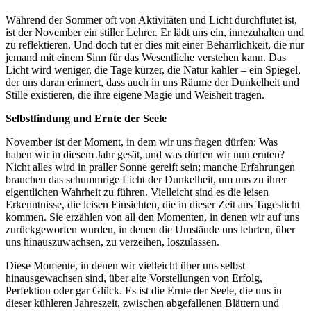
Während der Sommer oft von Aktivitäten und Licht durchflutet ist,
ist der November ein stiller Lehrer. Er lädt uns ein, innezuhalten und
zu reflektieren. Und doch tut er dies mit einer Beharrlichkeit, die nur
jemand mit einem Sinn für das Wesentliche verstehen kann. Das
Licht wird weniger, die Tage kürzer, die Natur kahler – ein Spiegel,
der uns daran erinnert, dass auch in uns Räume der Dunkelheit und
Stille existieren, die ihre eigene Magie und Weisheit tragen.
Selbstfindung und Ernte der Seele
November ist der Moment, in dem wir uns fragen dürfen: Was
haben wir in diesem Jahr gesät, und was dürfen wir nun ernten?
Nicht alles wird in praller Sonne gereift sein; manche Erfahrungen
brauchen das schummrige Licht der Dunkelheit, um uns zu ihrer
eigentlichen Wahrheit zu führen. Vielleicht sind es die leisen
Erkenntnisse, die leisen Einsichten, die in dieser Zeit ans Tageslicht
kommen. Sie erzählen von all den Momenten, in denen wir auf uns
zurückgeworfen wurden, in denen die Umstände uns lehrten, über
uns hinauszuwachsen, zu verzeihen, loszulassen.
Diese Momente, in denen wir vielleicht über uns selbst
hinausgewachsen sind, über alte Vorstellungen von Erfolg,
Perfektion oder gar Glück. Es ist die Ernte der Seele, die uns in
dieser kühleren Jahreszeit, zwischen abgefallenen Blättern und