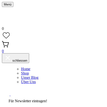
Menü
0
0
schliessen
Home
Shop
Unser Blog
Über Uns
Für Newsletter eintragen!